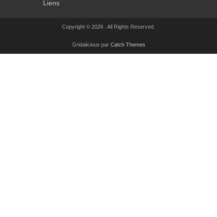
Liens
Copyright © 2026
. All Rights Reserved.
Gridalicious par
Catch Themes