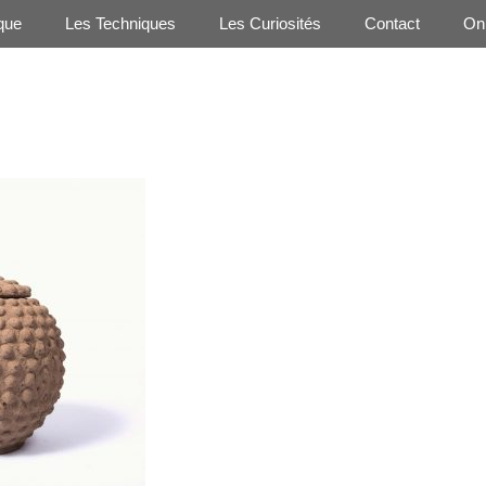
ique
Les Techniques
Les Curiosités
Contact
On 