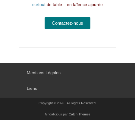
surtout
de table – en faïence ajourée
Contactez-nous
Mentions Légales
Liens
Copyright © 2026
. All Rights Reserved.
Gridalicious par
Catch Themes